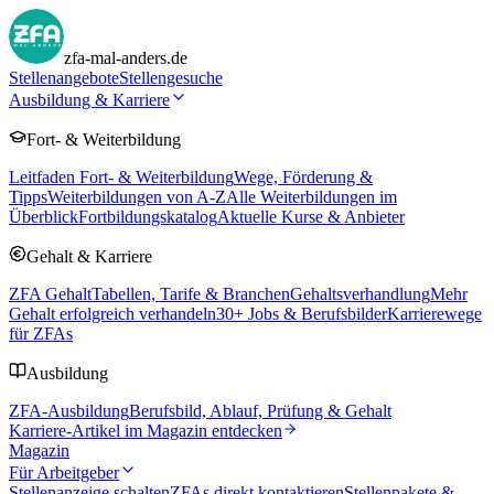
zfa-mal-anders.de
Stellenangebote
Stellengesuche
Ausbildung & Karriere
Fort- & Weiterbildung
Leitfaden Fort- & Weiterbildung
Wege, Förderung &
Tipps
Weiterbildungen von A-Z
Alle Weiterbildungen im
Überblick
Fortbildungskatalog
Aktuelle Kurse & Anbieter
Gehalt & Karriere
ZFA Gehalt
Tabellen, Tarife & Branchen
Gehaltsverhandlung
Mehr
Gehalt erfolgreich verhandeln
30
+ Jobs & Berufsbilder
Karrierewege
für ZFAs
Ausbildung
ZFA-Ausbildung
Berufsbild, Ablauf, Prüfung & Gehalt
Karriere-Artikel im Magazin entdecken
Magazin
Für Arbeitgeber
Stellenanzeige schalten
ZFAs direkt kontaktieren
Stellenpakete &