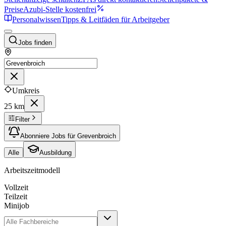
Preise
Azubi-Stelle kostenfrei
Personalwissen
Tipps & Leitfäden für Arbeitgeber
Jobs finden
Umkreis
25 km
Filter
Abonniere Jobs für Grevenbroich
Alle
Ausbildung
Arbeitszeitmodell
Vollzeit
Teilzeit
Minijob