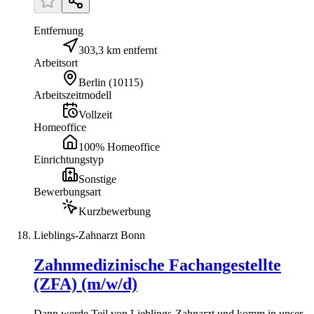
Entfernung
303,3 km entfernt
Arbeitsort
Berlin
(
10115
)
Arbeitszeitmodell
Vollzeit
Homeoffice
100% Homeoffice
Einrichtungstyp
Sonstige
Bewerbungsart
Kurzbewerbung
Lieblings-Zahnarzt Bonn
Zahnmedizinische Fachangestellte
(ZFA) (m/w/d)
Dann werde Teil von Lieblings-Zahnarzt und komm in unser