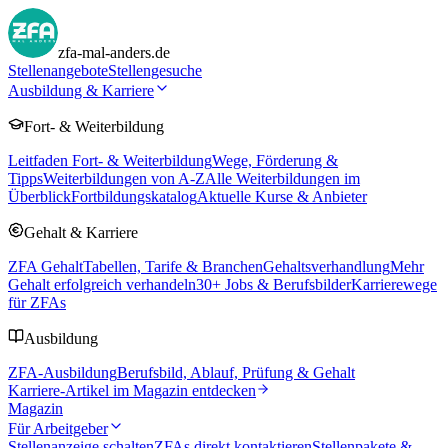
zfa-mal-anders.de
Stellenangebote
Stellengesuche
Ausbildung & Karriere
Fort- & Weiterbildung
Leitfaden Fort- & Weiterbildung
Wege, Förderung &
Tipps
Weiterbildungen von A-Z
Alle Weiterbildungen im
Überblick
Fortbildungskatalog
Aktuelle Kurse & Anbieter
Gehalt & Karriere
ZFA Gehalt
Tabellen, Tarife & Branchen
Gehaltsverhandlung
Mehr
Gehalt erfolgreich verhandeln
30
+ Jobs & Berufsbilder
Karrierewege
für ZFAs
Ausbildung
ZFA-Ausbildung
Berufsbild, Ablauf, Prüfung & Gehalt
Karriere-Artikel im Magazin entdecken
Magazin
Für Arbeitgeber
Stellenanzeige schalten
ZFAs direkt kontaktieren
Stellenpakete &