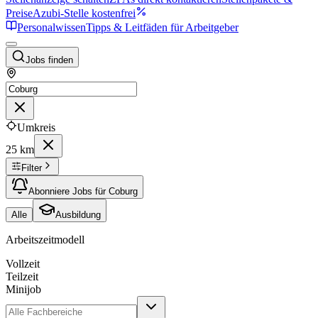
Preise
Azubi-Stelle kostenfrei
Personalwissen
Tipps & Leitfäden für Arbeitgeber
Jobs finden
Umkreis
25 km
Filter
Abonniere Jobs für Coburg
Alle
Ausbildung
Arbeitszeitmodell
Vollzeit
Teilzeit
Minijob