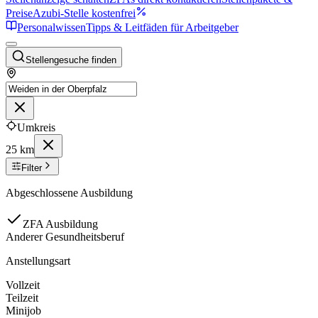
Preise
Azubi-Stelle kostenfrei
Personalwissen
Tipps & Leitfäden für Arbeitgeber
Stellengesuche finden
Umkreis
25 km
Filter
Abgeschlossene Ausbildung
ZFA Ausbildung
Anderer Gesundheitsberuf
Anstellungsart
Vollzeit
Teilzeit
Minijob