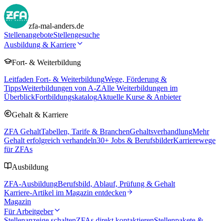
zfa-mal-anders.de
Stellenangebote
Stellengesuche
Ausbildung & Karriere
Fort- & Weiterbildung
Leitfaden Fort- & Weiterbildung
Wege, Förderung &
Tipps
Weiterbildungen von A-Z
Alle Weiterbildungen im
Überblick
Fortbildungskatalog
Aktuelle Kurse & Anbieter
Gehalt & Karriere
ZFA Gehalt
Tabellen, Tarife & Branchen
Gehaltsverhandlung
Mehr
Gehalt erfolgreich verhandeln
30
+ Jobs & Berufsbilder
Karrierewege
für ZFAs
Ausbildung
ZFA-Ausbildung
Berufsbild, Ablauf, Prüfung & Gehalt
Karriere-Artikel im Magazin entdecken
Magazin
Für Arbeitgeber
Stellenanzeige schalten
ZFAs direkt kontaktieren
Stellenpakete &