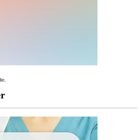
te.
er