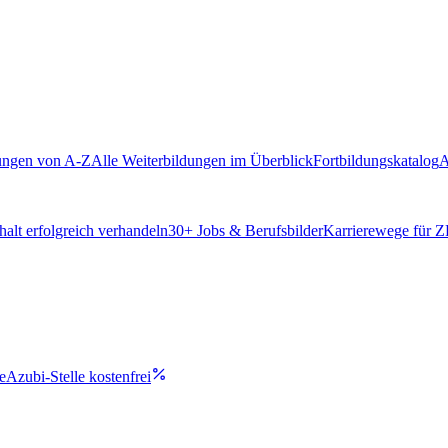
ungen von A-Z
Alle Weiterbildungen im Überblick
Fortbildungskatalog
A
alt erfolgreich verhandeln
30
+ Jobs & Berufsbilder
Karrierewege für 
e
Azubi-Stelle kostenfrei