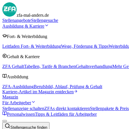
zfa-mal-anders.de
Stellenangebote
Stellengesuche
Ausbildung & Karriere
Fort- & Weiterbildung
Leitfaden Fort- & Weiterbildung
Wege, Förderung & Tipps
Weiterbild
Gehalt & Karriere
ZFA Gehalt
Tabellen, Tarife & Branchen
Gehaltsverhandlung
Mehr Geh
Ausbildung
ZFA-Ausbildung
Berufsbild, Ablauf, Prüfung & Gehalt
Karriere-Artikel im Magazin entdecken
Magazin
Für Arbeitgeber
Stellenanzeige schalten
ZFAs direkt kontaktieren
Stellenpakete & Preis
Personalwissen
Tipps & Leitfäden für Arbeitgeber
Stellengesuche finden