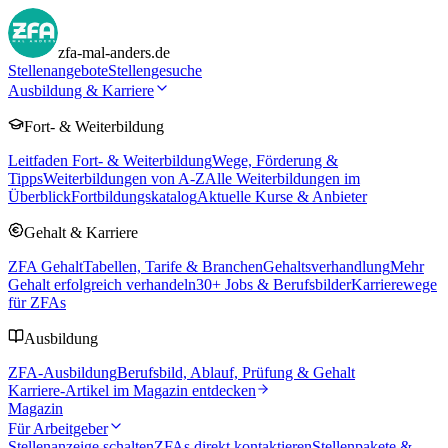
zfa-mal-anders.de
Stellenangebote
Stellengesuche
Ausbildung & Karriere
Fort- & Weiterbildung
Leitfaden Fort- & Weiterbildung
Wege, Förderung &
Tipps
Weiterbildungen von A-Z
Alle Weiterbildungen im
Überblick
Fortbildungskatalog
Aktuelle Kurse & Anbieter
Gehalt & Karriere
ZFA Gehalt
Tabellen, Tarife & Branchen
Gehaltsverhandlung
Mehr
Gehalt erfolgreich verhandeln
30
+ Jobs & Berufsbilder
Karrierewege
für ZFAs
Ausbildung
ZFA-Ausbildung
Berufsbild, Ablauf, Prüfung & Gehalt
Karriere-Artikel im Magazin entdecken
Magazin
Für Arbeitgeber
Stellenanzeige schalten
ZFAs direkt kontaktieren
Stellenpakete &