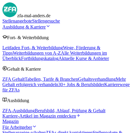
zfa-mal-anders.de
Stellenangebote
Stellengesuche
Ausbildung & Karriere
Fort- & Weiterbildung
Leitfaden Fort- & Weiterbildung
Wege, Förderung &
Tipps
Weiterbildungen von A-Z
Alle Weiterbildungen im
Überblick
Fortbildungskatalog
Aktuelle Kurse & Anbieter
Gehalt & Karriere
ZFA Gehalt
Tabellen, Tarife & Branchen
Gehaltsverhandlung
Mehr
Gehalt erfolgreich verhandeln
30
+ Jobs & Berufsbilder
Karrierewege
für ZFAs
Ausbildung
ZFA-Ausbildung
Berufsbild, Ablauf, Prüfung & Gehalt
Karriere-Artikel im Magazin entdecken
Magazin
Für Arbeitgeber
Stellenanzeige schalten
ZFAs direkt kontaktieren
Stellenpakete &