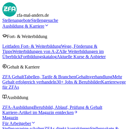
zfa-mal-anders.de
Stellenangebote
Stellengesuche
Ausbildung & Karriere
Fort- & Weiterbildung
Leitfaden Fort- & Weiterbildung
Wege, Förderung &
Tipps
Weiterbildungen von A-Z
Alle Weiterbildungen im
Überblick
Fortbildungskatalog
Aktuelle Kurse & Anbieter
Gehalt & Karriere
ZFA Gehalt
Tabellen, Tarife & Branchen
Gehaltsverhandlung
Mehr
Gehalt erfolgreich verhandeln
30
+ Jobs & Berufsbilder
Karrierewege
für ZFAs
Ausbildung
ZFA-Ausbildung
Berufsbild, Ablauf, Prüfung & Gehalt
Karriere-Artikel im Magazin entdecken
Magazin
Für Arbeitgeber
Stellenanzeige schalten
ZFAs direkt kontaktieren
Stellenpakete &