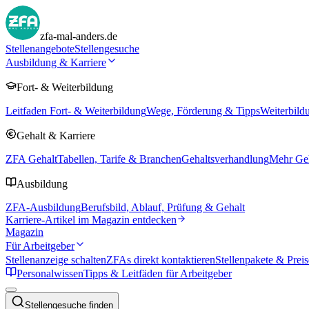
zfa-mal-anders.de
Stellenangebote
Stellengesuche
Ausbildung & Karriere
Fort- & Weiterbildung
Leitfaden Fort- & Weiterbildung
Wege, Förderung & Tipps
Weiterbild
Gehalt & Karriere
ZFA Gehalt
Tabellen, Tarife & Branchen
Gehaltsverhandlung
Mehr Geh
Ausbildung
ZFA-Ausbildung
Berufsbild, Ablauf, Prüfung & Gehalt
Karriere-Artikel im Magazin entdecken
Magazin
Für Arbeitgeber
Stellenanzeige schalten
ZFAs direkt kontaktieren
Stellenpakete & Preis
Personalwissen
Tipps & Leitfäden für Arbeitgeber
Stellengesuche finden