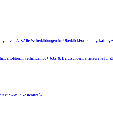
ungen von A-Z
Alle Weiterbildungen im Überblick
Fortbildungskatalog
A
alt erfolgreich verhandeln
30
+ Jobs & Berufsbilder
Karrierewege für 
e
Azubi-Stelle kostenfrei