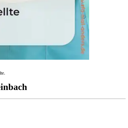
te.
inbach