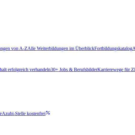
ungen von A-Z
Alle Weiterbildungen im Überblick
Fortbildungskatalog
A
alt erfolgreich verhandeln
30
+ Jobs & Berufsbilder
Karrierewege für 
e
Azubi-Stelle kostenfrei