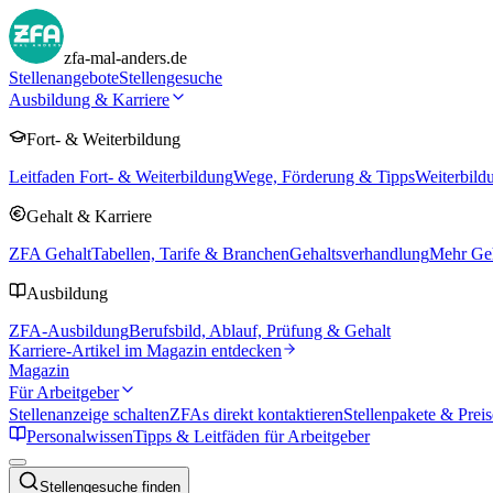
zfa-mal-anders.de
Stellenangebote
Stellengesuche
Ausbildung & Karriere
Fort- & Weiterbildung
Leitfaden Fort- & Weiterbildung
Wege, Förderung & Tipps
Weiterbild
Gehalt & Karriere
ZFA Gehalt
Tabellen, Tarife & Branchen
Gehaltsverhandlung
Mehr Geh
Ausbildung
ZFA-Ausbildung
Berufsbild, Ablauf, Prüfung & Gehalt
Karriere-Artikel im Magazin entdecken
Magazin
Für Arbeitgeber
Stellenanzeige schalten
ZFAs direkt kontaktieren
Stellenpakete & Preis
Personalwissen
Tipps & Leitfäden für Arbeitgeber
Stellengesuche finden