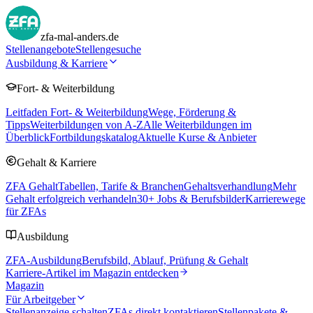
zfa-mal-anders.de
Stellenangebote
Stellengesuche
Ausbildung & Karriere
Fort- & Weiterbildung
Leitfaden Fort- & Weiterbildung
Wege, Förderung &
Tipps
Weiterbildungen von A-Z
Alle Weiterbildungen im
Überblick
Fortbildungskatalog
Aktuelle Kurse & Anbieter
Gehalt & Karriere
ZFA Gehalt
Tabellen, Tarife & Branchen
Gehaltsverhandlung
Mehr
Gehalt erfolgreich verhandeln
30
+ Jobs & Berufsbilder
Karrierewege
für ZFAs
Ausbildung
ZFA-Ausbildung
Berufsbild, Ablauf, Prüfung & Gehalt
Karriere-Artikel im Magazin entdecken
Magazin
Für Arbeitgeber
Stellenanzeige schalten
ZFAs direkt kontaktieren
Stellenpakete &