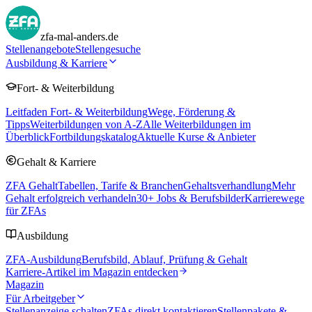
zfa-mal-anders.de
Stellenangebote
Stellengesuche
Ausbildung & Karriere
Fort- & Weiterbildung
Leitfaden Fort- & Weiterbildung
Wege, Förderung &
Tipps
Weiterbildungen von A-Z
Alle Weiterbildungen im
Überblick
Fortbildungskatalog
Aktuelle Kurse & Anbieter
Gehalt & Karriere
ZFA Gehalt
Tabellen, Tarife & Branchen
Gehaltsverhandlung
Mehr
Gehalt erfolgreich verhandeln
30
+ Jobs & Berufsbilder
Karrierewege
für ZFAs
Ausbildung
ZFA-Ausbildung
Berufsbild, Ablauf, Prüfung & Gehalt
Karriere-Artikel im Magazin entdecken
Magazin
Für Arbeitgeber
Stellenanzeige schalten
ZFAs direkt kontaktieren
Stellenpakete &