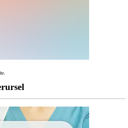
te.
rursel