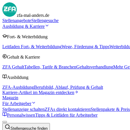
zfa-mal-anders.de
Stellenangebote
Stellengesuche
Ausbildung & Karriere
Fort- & Weiterbildung
Leitfaden Fort- & Weiterbildung
Wege, Förderung & Tipps
Weiterbild
Gehalt & Karriere
ZFA Gehalt
Tabellen, Tarife & Branchen
Gehaltsverhandlung
Mehr Geh
Ausbildung
ZFA-Ausbildung
Berufsbild, Ablauf, Prüfung & Gehalt
Karriere-Artikel im Magazin entdecken
Magazin
Für Arbeitgeber
Stellenanzeige schalten
ZFAs direkt kontaktieren
Stellenpakete & Preis
Personalwissen
Tipps & Leitfäden für Arbeitgeber
Stellengesuche finden