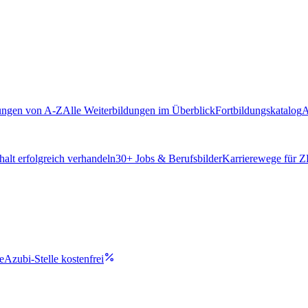
ungen von A-Z
Alle Weiterbildungen im Überblick
Fortbildungskatalog
A
alt erfolgreich verhandeln
30
+ Jobs & Berufsbilder
Karrierewege für 
e
Azubi-Stelle kostenfrei