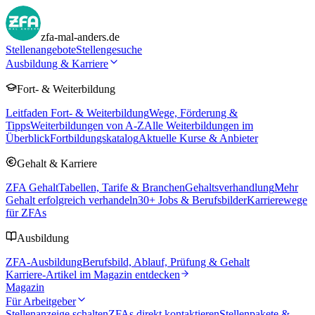
zfa-mal-anders.de
Stellenangebote
Stellengesuche
Ausbildung & Karriere
Fort- & Weiterbildung
Leitfaden Fort- & Weiterbildung
Wege, Förderung &
Tipps
Weiterbildungen von A-Z
Alle Weiterbildungen im
Überblick
Fortbildungskatalog
Aktuelle Kurse & Anbieter
Gehalt & Karriere
ZFA Gehalt
Tabellen, Tarife & Branchen
Gehaltsverhandlung
Mehr
Gehalt erfolgreich verhandeln
30
+ Jobs & Berufsbilder
Karrierewege
für ZFAs
Ausbildung
ZFA-Ausbildung
Berufsbild, Ablauf, Prüfung & Gehalt
Karriere-Artikel im Magazin entdecken
Magazin
Für Arbeitgeber
Stellenanzeige schalten
ZFAs direkt kontaktieren
Stellenpakete &