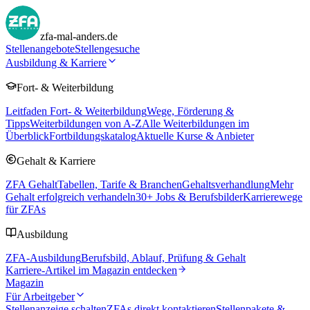
zfa-mal-anders.de
Stellenangebote
Stellengesuche
Ausbildung & Karriere
Fort- & Weiterbildung
Leitfaden Fort- & Weiterbildung
Wege, Förderung &
Tipps
Weiterbildungen von A-Z
Alle Weiterbildungen im
Überblick
Fortbildungskatalog
Aktuelle Kurse & Anbieter
Gehalt & Karriere
ZFA Gehalt
Tabellen, Tarife & Branchen
Gehaltsverhandlung
Mehr
Gehalt erfolgreich verhandeln
30
+ Jobs & Berufsbilder
Karrierewege
für ZFAs
Ausbildung
ZFA-Ausbildung
Berufsbild, Ablauf, Prüfung & Gehalt
Karriere-Artikel im Magazin entdecken
Magazin
Für Arbeitgeber
Stellenanzeige schalten
ZFAs direkt kontaktieren
Stellenpakete &