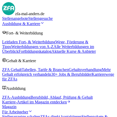
zfa-mal-anders.de
Stellenangebote
Stellengesuche
Ausbildung & Karriere
Fort- & Weiterbildung
Leitfaden Fort- & Weiterbildung
Wege, Förderung &
Tipps
Weiterbildungen von A-Z
Alle Weiterbildungen im
Überblick
Fortbildungskatalog
Aktuelle Kurse & Anbieter
Gehalt & Karriere
ZFA Gehalt
Tabellen, Tarife & Branchen
Gehaltsverhandlung
Mehr
Gehalt erfolgreich verhandeln
30
+ Jobs & Berufsbilder
Karrierewege
für ZFAs
Ausbildung
ZFA-Ausbildung
Berufsbild, Ablauf, Prüfung & Gehalt
Karriere-Artikel im Magazin entdecken
Magazin
Für Arbeitgeber
Stellenanzeige schalten
ZFAs direkt kontaktieren
Stellenpakete &