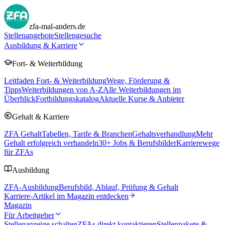
zfa-mal-anders.de
Stellenangebote
Stellengesuche
Ausbildung & Karriere
Fort- & Weiterbildung
Leitfaden Fort- & Weiterbildung
Wege, Förderung &
Tipps
Weiterbildungen von A-Z
Alle Weiterbildungen im
Überblick
Fortbildungskatalog
Aktuelle Kurse & Anbieter
Gehalt & Karriere
ZFA Gehalt
Tabellen, Tarife & Branchen
Gehaltsverhandlung
Mehr
Gehalt erfolgreich verhandeln
30
+ Jobs & Berufsbilder
Karrierewege
für ZFAs
Ausbildung
ZFA-Ausbildung
Berufsbild, Ablauf, Prüfung & Gehalt
Karriere-Artikel im Magazin entdecken
Magazin
Für Arbeitgeber
Stellenanzeige schalten
ZFAs direkt kontaktieren
Stellenpakete &