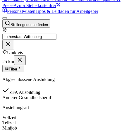
Preise
Azubi-Stelle kostenfrei
Personalwissen
Tipps & Leitfäden für Arbeitgeber
Stellengesuche finden
Umkreis
25 km
Filter
Abgeschlossene Ausbildung
ZFA Ausbildung
Anderer Gesundheitsberuf
Anstellungsart
Vollzeit
Teilzeit
Minijob