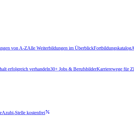
ungen von A-Z
Alle Weiterbildungen im Überblick
Fortbildungskatalog
A
alt erfolgreich verhandeln
30
+ Jobs & Berufsbilder
Karrierewege für 
e
Azubi-Stelle kostenfrei