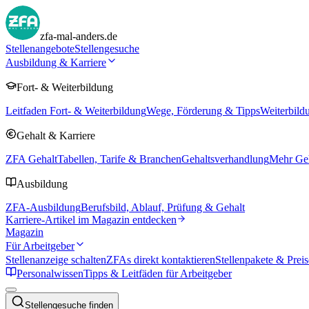
zfa-mal-anders.de
Stellenangebote
Stellengesuche
Ausbildung & Karriere
Fort- & Weiterbildung
Leitfaden Fort- & Weiterbildung
Wege, Förderung & Tipps
Weiterbild
Gehalt & Karriere
ZFA Gehalt
Tabellen, Tarife & Branchen
Gehaltsverhandlung
Mehr Geh
Ausbildung
ZFA-Ausbildung
Berufsbild, Ablauf, Prüfung & Gehalt
Karriere-Artikel im Magazin entdecken
Magazin
Für Arbeitgeber
Stellenanzeige schalten
ZFAs direkt kontaktieren
Stellenpakete & Preis
Personalwissen
Tipps & Leitfäden für Arbeitgeber
Stellengesuche finden