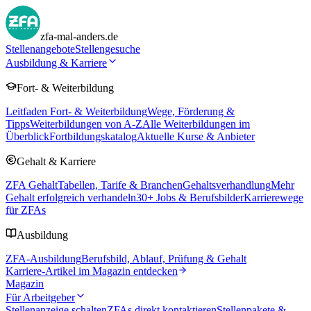
zfa-mal-anders.de
Stellenangebote
Stellengesuche
Ausbildung & Karriere
Fort- & Weiterbildung
Leitfaden Fort- & Weiterbildung
Wege, Förderung &
Tipps
Weiterbildungen von A-Z
Alle Weiterbildungen im
Überblick
Fortbildungskatalog
Aktuelle Kurse & Anbieter
Gehalt & Karriere
ZFA Gehalt
Tabellen, Tarife & Branchen
Gehaltsverhandlung
Mehr
Gehalt erfolgreich verhandeln
30
+ Jobs & Berufsbilder
Karrierewege
für ZFAs
Ausbildung
ZFA-Ausbildung
Berufsbild, Ablauf, Prüfung & Gehalt
Karriere-Artikel im Magazin entdecken
Magazin
Für Arbeitgeber
Stellenanzeige schalten
ZFAs direkt kontaktieren
Stellenpakete &