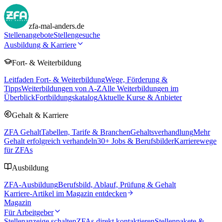
zfa-mal-anders.de
Stellenangebote
Stellengesuche
Ausbildung & Karriere
Fort- & Weiterbildung
Leitfaden Fort- & Weiterbildung
Wege, Förderung &
Tipps
Weiterbildungen von A-Z
Alle Weiterbildungen im
Überblick
Fortbildungskatalog
Aktuelle Kurse & Anbieter
Gehalt & Karriere
ZFA Gehalt
Tabellen, Tarife & Branchen
Gehaltsverhandlung
Mehr
Gehalt erfolgreich verhandeln
30
+ Jobs & Berufsbilder
Karrierewege
für ZFAs
Ausbildung
ZFA-Ausbildung
Berufsbild, Ablauf, Prüfung & Gehalt
Karriere-Artikel im Magazin entdecken
Magazin
Für Arbeitgeber
Stellenanzeige schalten
ZFAs direkt kontaktieren
Stellenpakete &