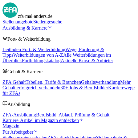
zfa-mal-anders.de
Stellenangebote
Stellengesuche
Ausbildung & Karriere
Fort- & Weiterbildung
Leitfaden Fort- & Weiterbildung
Wege, Förderung &
Tipps
Weiterbildungen von A-Z
Alle Weiterbildungen im
Überblick
Fortbildungskatalog
Aktuelle Kurse & Anbieter
Gehalt & Karriere
ZFA Gehalt
Tabellen, Tarife & Branchen
Gehaltsverhandlung
Mehr
Gehalt erfolgreich verhandeln
30
+ Jobs & Berufsbilder
Karrierewege
für ZFAs
Ausbildung
ZFA-Ausbildung
Berufsbild, Ablauf, Prüfung & Gehalt
Karriere-Artikel im Magazin entdecken
Magazin
Für Arbeitgeber
Stellenanzeige schalten
ZFAs direkt kontaktieren
Stellenpakete &