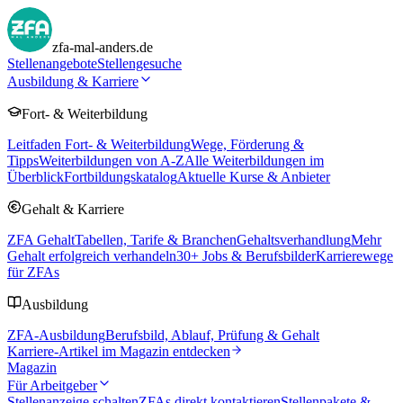
zfa-mal-anders.de
Stellenangebote
Stellengesuche
Ausbildung & Karriere
Fort- & Weiterbildung
Leitfaden Fort- & Weiterbildung
Wege, Förderung &
Tipps
Weiterbildungen von A-Z
Alle Weiterbildungen im
Überblick
Fortbildungskatalog
Aktuelle Kurse & Anbieter
Gehalt & Karriere
ZFA Gehalt
Tabellen, Tarife & Branchen
Gehaltsverhandlung
Mehr
Gehalt erfolgreich verhandeln
30
+ Jobs & Berufsbilder
Karrierewege
für ZFAs
Ausbildung
ZFA-Ausbildung
Berufsbild, Ablauf, Prüfung & Gehalt
Karriere-Artikel im Magazin entdecken
Magazin
Für Arbeitgeber
Stellenanzeige schalten
ZFAs direkt kontaktieren
Stellenpakete &