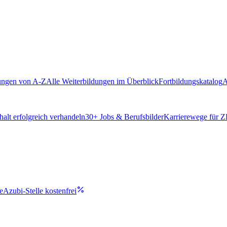
ungen von A-Z
Alle Weiterbildungen im Überblick
Fortbildungskatalog
A
alt erfolgreich verhandeln
30
+ Jobs & Berufsbilder
Karrierewege für 
e
Azubi-Stelle kostenfrei