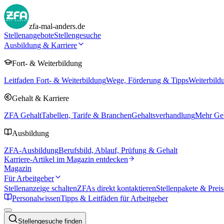
zfa-mal-anders.de
Stellenangebote
Stellengesuche
Ausbildung & Karriere
Fort- & Weiterbildung
Leitfaden Fort- & Weiterbildung
Wege, Förderung & Tipps
Weiterbild
Gehalt & Karriere
ZFA Gehalt
Tabellen, Tarife & Branchen
Gehaltsverhandlung
Mehr Geh
Ausbildung
ZFA-Ausbildung
Berufsbild, Ablauf, Prüfung & Gehalt
Karriere-Artikel im Magazin entdecken
Magazin
Für Arbeitgeber
Stellenanzeige schalten
ZFAs direkt kontaktieren
Stellenpakete & Preis
Personalwissen
Tipps & Leitfäden für Arbeitgeber
Stellengesuche finden