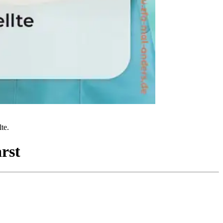
te.
rst