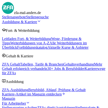
zfa-mal-anders.de
Stellenangebote
Stellengesuche
Ausbildung & Karriere
Fort- & Weiterbildung
Leitfaden Fort- & Weiterbildung
Wege, Förderung &
Tipps
Weiterbildungen von A-Z
Alle Weiterbildungen im
Überblick
Fortbildungskatalog
Aktuelle Kurse & Anbieter
Gehalt & Karriere
ZFA Gehalt
Tabellen, Tarife & Branchen
Gehaltsverhandlung
Mehr
Gehalt erfolgreich verhandeln
30
+ Jobs & Berufsbilder
Karrierewege
für ZFAs
Ausbildung
ZFA-Ausbildung
Berufsbild, Ablauf, Prüfung & Gehalt
Karriere-Artikel im Magazin entdecken
Magazin
Für Arbeitgeber
Stellenanzeige schalten
ZFAs direkt kontaktieren
Stellenpakete &