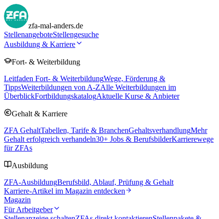
zfa-mal-anders.de
Stellenangebote
Stellengesuche
Ausbildung & Karriere
Fort- & Weiterbildung
Leitfaden Fort- & Weiterbildung
Wege, Förderung &
Tipps
Weiterbildungen von A-Z
Alle Weiterbildungen im
Überblick
Fortbildungskatalog
Aktuelle Kurse & Anbieter
Gehalt & Karriere
ZFA Gehalt
Tabellen, Tarife & Branchen
Gehaltsverhandlung
Mehr
Gehalt erfolgreich verhandeln
30
+ Jobs & Berufsbilder
Karrierewege
für ZFAs
Ausbildung
ZFA-Ausbildung
Berufsbild, Ablauf, Prüfung & Gehalt
Karriere-Artikel im Magazin entdecken
Magazin
Für Arbeitgeber
Stellenanzeige schalten
ZFAs direkt kontaktieren
Stellenpakete &