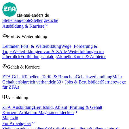
zfa-mal-anders.de
Stellenangebote
Stellengesuche
Ausbildung & Karriere
Fort- & Weiterbildung
Leitfaden Fort- & Weiterbildung
Wege, Förderung &
Tipps
Weiterbildungen von A-Z
Alle Weiterbildungen im
Überblick
Fortbildungskatalog
Aktuelle Kurse & Anbieter
Gehalt & Karriere
ZFA Gehalt
Tabellen, Tarife & Branchen
Gehaltsverhandlung
Mehr
Gehalt erfolgreich verhandeln
30
+ Jobs & Berufsbilder
Karrierewege
für ZFAs
Ausbildung
ZFA-Ausbildung
Berufsbild, Ablauf, Prüfung & Gehalt
Karriere-Artikel im Magazin entdecken
Magazin
Für Arbeitgeber
Stellenanzeige schalten
ZFAs direkt kontaktieren
Stellenpakete &