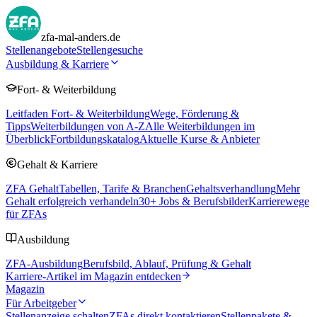
zfa-mal-anders.de
Stellenangebote
Stellengesuche
Ausbildung & Karriere
Fort- & Weiterbildung
Leitfaden Fort- & Weiterbildung
Wege, Förderung &
Tipps
Weiterbildungen von A-Z
Alle Weiterbildungen im
Überblick
Fortbildungskatalog
Aktuelle Kurse & Anbieter
Gehalt & Karriere
ZFA Gehalt
Tabellen, Tarife & Branchen
Gehaltsverhandlung
Mehr
Gehalt erfolgreich verhandeln
30
+ Jobs & Berufsbilder
Karrierewege
für ZFAs
Ausbildung
ZFA-Ausbildung
Berufsbild, Ablauf, Prüfung & Gehalt
Karriere-Artikel im Magazin entdecken
Magazin
Für Arbeitgeber
Stellenanzeige schalten
ZFAs direkt kontaktieren
Stellenpakete &