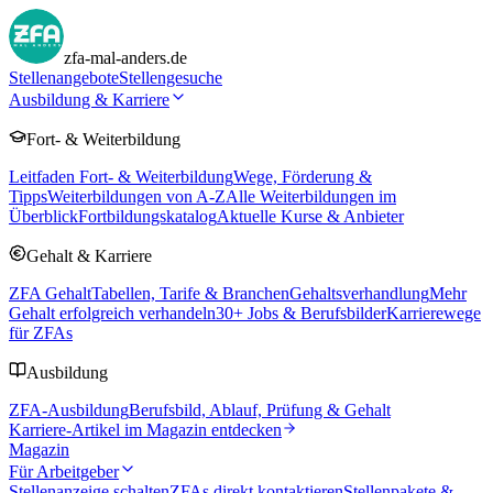
zfa-mal-anders.de
Stellenangebote
Stellengesuche
Ausbildung & Karriere
Fort- & Weiterbildung
Leitfaden Fort- & Weiterbildung
Wege, Förderung &
Tipps
Weiterbildungen von A-Z
Alle Weiterbildungen im
Überblick
Fortbildungskatalog
Aktuelle Kurse & Anbieter
Gehalt & Karriere
ZFA Gehalt
Tabellen, Tarife & Branchen
Gehaltsverhandlung
Mehr
Gehalt erfolgreich verhandeln
30
+ Jobs & Berufsbilder
Karrierewege
für ZFAs
Ausbildung
ZFA-Ausbildung
Berufsbild, Ablauf, Prüfung & Gehalt
Karriere-Artikel im Magazin entdecken
Magazin
Für Arbeitgeber
Stellenanzeige schalten
ZFAs direkt kontaktieren
Stellenpakete &