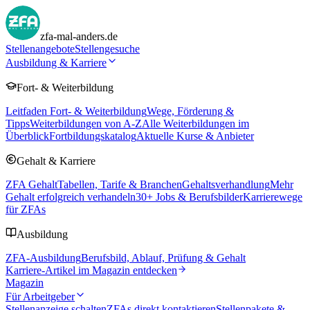
zfa-mal-anders.de
Stellenangebote
Stellengesuche
Ausbildung & Karriere
Fort- & Weiterbildung
Leitfaden Fort- & Weiterbildung
Wege, Förderung &
Tipps
Weiterbildungen von A-Z
Alle Weiterbildungen im
Überblick
Fortbildungskatalog
Aktuelle Kurse & Anbieter
Gehalt & Karriere
ZFA Gehalt
Tabellen, Tarife & Branchen
Gehaltsverhandlung
Mehr
Gehalt erfolgreich verhandeln
30
+ Jobs & Berufsbilder
Karrierewege
für ZFAs
Ausbildung
ZFA-Ausbildung
Berufsbild, Ablauf, Prüfung & Gehalt
Karriere-Artikel im Magazin entdecken
Magazin
Für Arbeitgeber
Stellenanzeige schalten
ZFAs direkt kontaktieren
Stellenpakete &