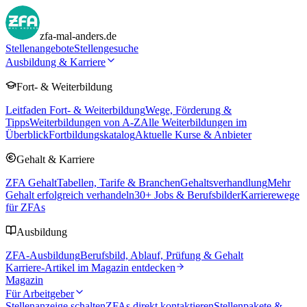
zfa-mal-anders.de
Stellenangebote
Stellengesuche
Ausbildung & Karriere
Fort- & Weiterbildung
Leitfaden Fort- & Weiterbildung
Wege, Förderung &
Tipps
Weiterbildungen von A-Z
Alle Weiterbildungen im
Überblick
Fortbildungskatalog
Aktuelle Kurse & Anbieter
Gehalt & Karriere
ZFA Gehalt
Tabellen, Tarife & Branchen
Gehaltsverhandlung
Mehr
Gehalt erfolgreich verhandeln
30
+ Jobs & Berufsbilder
Karrierewege
für ZFAs
Ausbildung
ZFA-Ausbildung
Berufsbild, Ablauf, Prüfung & Gehalt
Karriere-Artikel im Magazin entdecken
Magazin
Für Arbeitgeber
Stellenanzeige schalten
ZFAs direkt kontaktieren
Stellenpakete &