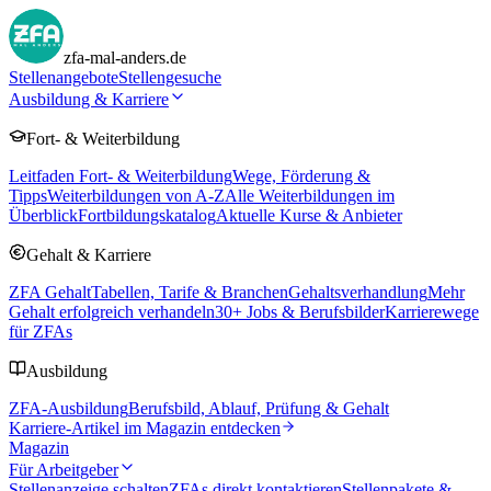
zfa-mal-anders.de
Stellenangebote
Stellengesuche
Ausbildung & Karriere
Fort- & Weiterbildung
Leitfaden Fort- & Weiterbildung
Wege, Förderung &
Tipps
Weiterbildungen von A-Z
Alle Weiterbildungen im
Überblick
Fortbildungskatalog
Aktuelle Kurse & Anbieter
Gehalt & Karriere
ZFA Gehalt
Tabellen, Tarife & Branchen
Gehaltsverhandlung
Mehr
Gehalt erfolgreich verhandeln
30
+ Jobs & Berufsbilder
Karrierewege
für ZFAs
Ausbildung
ZFA-Ausbildung
Berufsbild, Ablauf, Prüfung & Gehalt
Karriere-Artikel im Magazin entdecken
Magazin
Für Arbeitgeber
Stellenanzeige schalten
ZFAs direkt kontaktieren
Stellenpakete &