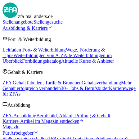
zfa-mal-anders.de
Stellenangebote
Stellengesuche
Ausbildung & Karriere
Fort- & Weiterbildung
Leitfaden Fort- & Weiterbildung
Wege, Förderung &
Tipps
Weiterbildungen von A-Z
Alle Weiterbildungen im
Überblick
Fortbildungskatalog
Aktuelle Kurse & Anbieter
Gehalt & Karriere
ZFA Gehalt
Tabellen, Tarife & Branchen
Gehaltsverhandlung
Mehr
Gehalt erfolgreich verhandeln
30
+ Jobs & Berufsbilder
Karrierewege
für ZFAs
Ausbildung
ZFA-Ausbildung
Berufsbild, Ablauf, Prüfung & Gehalt
Karriere-Artikel im Magazin entdecken
Magazin
Für Arbeitgeber
Stellenanzeige schalten
ZFAs direkt kontaktieren
Stellenpakete &