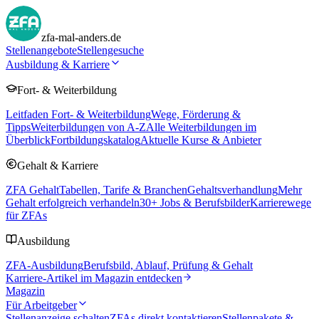
zfa-mal-anders.de
Stellenangebote
Stellengesuche
Ausbildung & Karriere
Fort- & Weiterbildung
Leitfaden Fort- & Weiterbildung
Wege, Förderung &
Tipps
Weiterbildungen von A-Z
Alle Weiterbildungen im
Überblick
Fortbildungskatalog
Aktuelle Kurse & Anbieter
Gehalt & Karriere
ZFA Gehalt
Tabellen, Tarife & Branchen
Gehaltsverhandlung
Mehr
Gehalt erfolgreich verhandeln
30
+ Jobs & Berufsbilder
Karrierewege
für ZFAs
Ausbildung
ZFA-Ausbildung
Berufsbild, Ablauf, Prüfung & Gehalt
Karriere-Artikel im Magazin entdecken
Magazin
Für Arbeitgeber
Stellenanzeige schalten
ZFAs direkt kontaktieren
Stellenpakete &