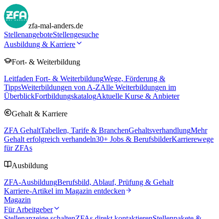
zfa-mal-anders.de
Stellenangebote
Stellengesuche
Ausbildung & Karriere
Fort- & Weiterbildung
Leitfaden Fort- & Weiterbildung
Wege, Förderung &
Tipps
Weiterbildungen von A-Z
Alle Weiterbildungen im
Überblick
Fortbildungskatalog
Aktuelle Kurse & Anbieter
Gehalt & Karriere
ZFA Gehalt
Tabellen, Tarife & Branchen
Gehaltsverhandlung
Mehr
Gehalt erfolgreich verhandeln
30
+ Jobs & Berufsbilder
Karrierewege
für ZFAs
Ausbildung
ZFA-Ausbildung
Berufsbild, Ablauf, Prüfung & Gehalt
Karriere-Artikel im Magazin entdecken
Magazin
Für Arbeitgeber
Stellenanzeige schalten
ZFAs direkt kontaktieren
Stellenpakete &