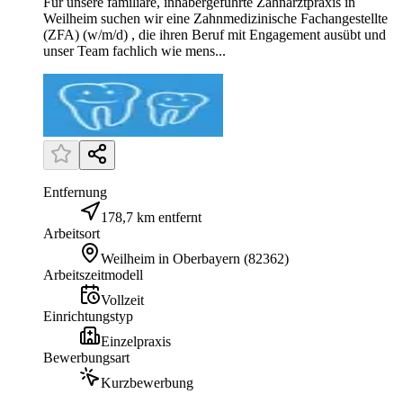
Für unsere familiäre, inhabergeführte Zahnarztpraxis in
Weilheim suchen wir eine Zahnmedizinische Fachangestellte
(ZFA) (w/m/d) , die ihren Beruf mit Engagement ausübt und
unser Team fachlich wie mens...
Entfernung
178,7 km entfernt
Arbeitsort
Weilheim in Oberbayern
(
82362
)
Arbeitszeitmodell
Vollzeit
Einrichtungstyp
Einzelpraxis
Bewerbungsart
Kurzbewerbung