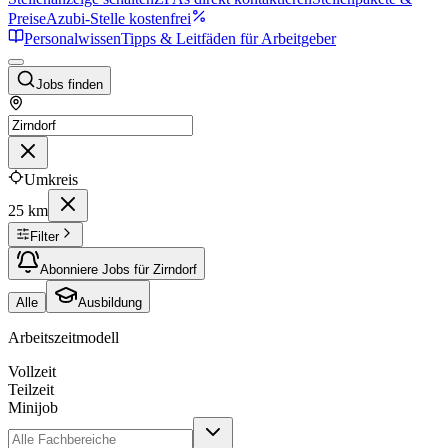
Preise
Azubi-Stelle kostenfrei
Personalwissen
Tipps & Leitfäden für Arbeitgeber
Jobs finden
Umkreis
25 km
Filter
Abonniere Jobs für Zirndorf
Alle
Ausbildung
Arbeitszeitmodell
Vollzeit
Teilzeit
Minijob