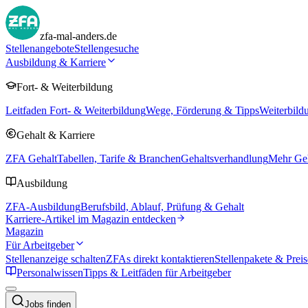
zfa-mal-anders.de
Stellenangebote
Stellengesuche
Ausbildung & Karriere
Fort- & Weiterbildung
Leitfaden Fort- & Weiterbildung
Wege, Förderung & Tipps
Weiterbild
Gehalt & Karriere
ZFA Gehalt
Tabellen, Tarife & Branchen
Gehaltsverhandlung
Mehr Geh
Ausbildung
ZFA-Ausbildung
Berufsbild, Ablauf, Prüfung & Gehalt
Karriere-Artikel im Magazin entdecken
Magazin
Für Arbeitgeber
Stellenanzeige schalten
ZFAs direkt kontaktieren
Stellenpakete & Preis
Personalwissen
Tipps & Leitfäden für Arbeitgeber
Jobs finden