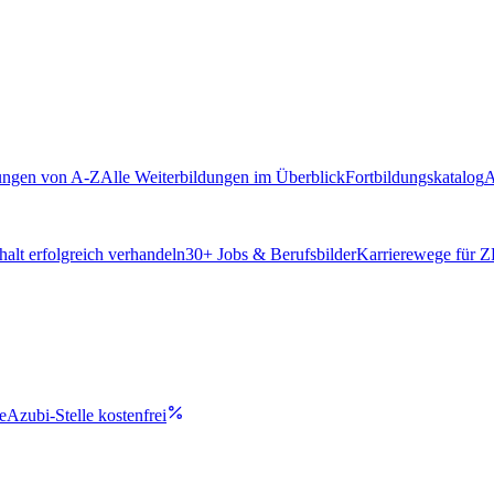
ungen von A-Z
Alle Weiterbildungen im Überblick
Fortbildungskatalog
A
alt erfolgreich verhandeln
30
+ Jobs & Berufsbilder
Karrierewege für 
e
Azubi-Stelle kostenfrei