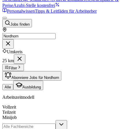
Preise
Azubi-Stelle kostenfrei
Personalwissen
Tipps & Leitfäden für Arbeitgeber
Jobs finden
Umkreis
25 km
Filter
Abonniere Jobs für Nordhorn
Alle
Ausbildung
Arbeitszeitmodell
Vollzeit
Teilzeit
Minijob