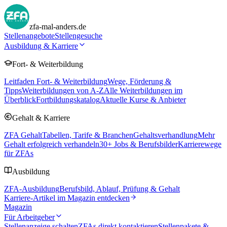
zfa-mal-anders.de
Stellenangebote
Stellengesuche
Ausbildung & Karriere
Fort- & Weiterbildung
Leitfaden Fort- & Weiterbildung
Wege, Förderung &
Tipps
Weiterbildungen von A-Z
Alle Weiterbildungen im
Überblick
Fortbildungskatalog
Aktuelle Kurse & Anbieter
Gehalt & Karriere
ZFA Gehalt
Tabellen, Tarife & Branchen
Gehaltsverhandlung
Mehr
Gehalt erfolgreich verhandeln
30
+ Jobs & Berufsbilder
Karrierewege
für ZFAs
Ausbildung
ZFA-Ausbildung
Berufsbild, Ablauf, Prüfung & Gehalt
Karriere-Artikel im Magazin entdecken
Magazin
Für Arbeitgeber
Stellenanzeige schalten
ZFAs direkt kontaktieren
Stellenpakete &