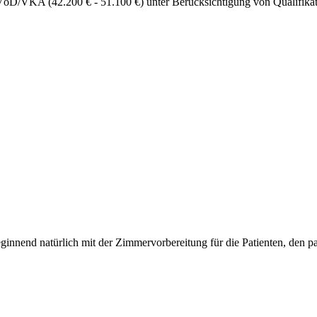
VöD/VKA (42.200 € - 51.100 €) unter Berücksichtigung von Qualifikati
innend natürlich mit der Zimmervorbereitung für die Patienten, den pas