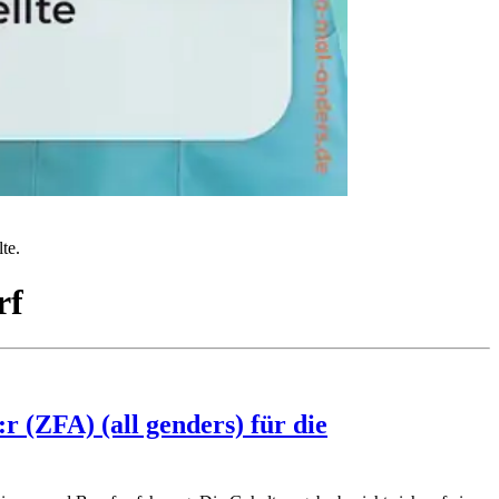
te.
rf
 (ZFA) (all genders) für die