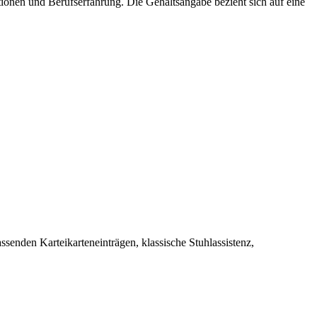
onen und Berufs­erfahrung. Die Gehaltsangabe bezieht sich auf eine
senden Karteikarteneinträgen, klassische Stuhlassistenz,