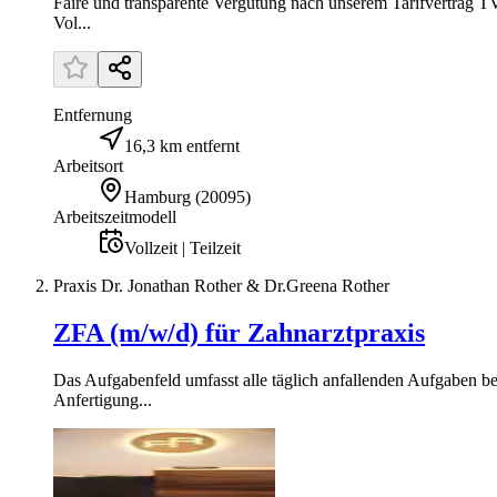
Faire und transparente Vergütung nach unserem Tarifvertrag T
Vol...
Entfernung
16,3 km entfernt
Arbeitsort
Hamburg
(
20095
)
Arbeitszeitmodell
Vollzeit | Teilzeit
Praxis Dr. Jonathan Rother & Dr.Greena Rother
ZFA (m/w/d) für Zahnarztpraxis
Das Aufgabenfeld umfasst alle täglich anfallenden Aufgaben beg
Anfertigung...