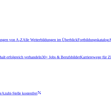
ungen von A-Z
Alle Weiterbildungen im Überblick
Fortbildungskatalog
A
alt erfolgreich verhandeln
30
+ Jobs & Berufsbilder
Karrierewege für 
e
Azubi-Stelle kostenfrei