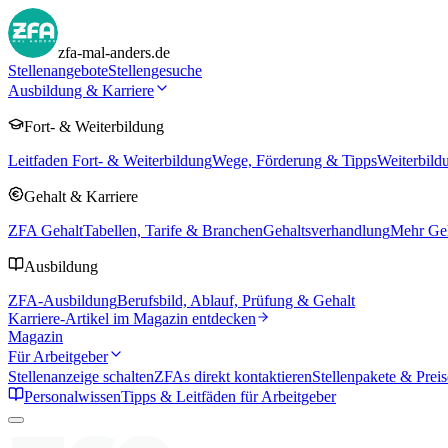
zfa-mal-anders.de
Stellenangebote
Stellengesuche
Ausbildung & Karriere
Fort- & Weiterbildung
Leitfaden Fort- & Weiterbildung
Wege, Förderung & Tipps
Weiterbild
Gehalt & Karriere
ZFA Gehalt
Tabellen, Tarife & Branchen
Gehaltsverhandlung
Mehr Geh
Ausbildung
ZFA-Ausbildung
Berufsbild, Ablauf, Prüfung & Gehalt
Karriere-Artikel im Magazin entdecken
Magazin
Für Arbeitgeber
Stellenanzeige schalten
ZFAs direkt kontaktieren
Stellenpakete & Preis
Personalwissen
Tipps & Leitfäden für Arbeitgeber