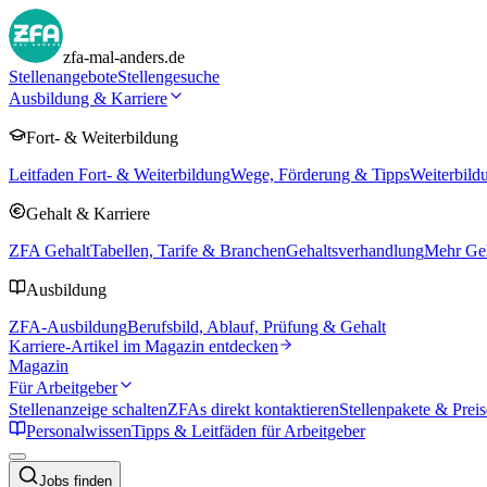
zfa-mal-anders.de
Stellenangebote
Stellengesuche
Ausbildung & Karriere
Fort- & Weiterbildung
Leitfaden Fort- & Weiterbildung
Wege, Förderung & Tipps
Weiterbild
Gehalt & Karriere
ZFA Gehalt
Tabellen, Tarife & Branchen
Gehaltsverhandlung
Mehr Geh
Ausbildung
ZFA-Ausbildung
Berufsbild, Ablauf, Prüfung & Gehalt
Karriere-Artikel im Magazin entdecken
Magazin
Für Arbeitgeber
Stellenanzeige schalten
ZFAs direkt kontaktieren
Stellenpakete & Preis
Personalwissen
Tipps & Leitfäden für Arbeitgeber
Jobs finden