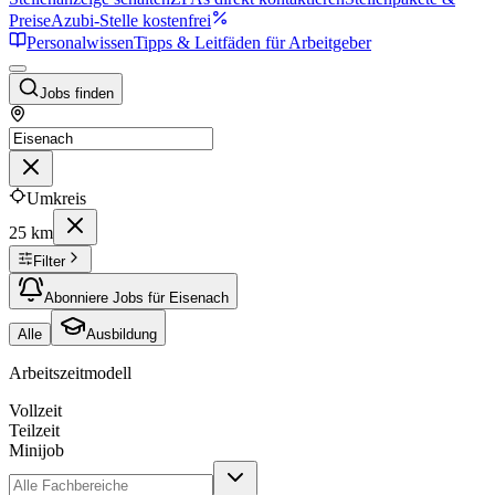
Preise
Azubi-Stelle kostenfrei
Personalwissen
Tipps & Leitfäden für Arbeitgeber
Jobs finden
Umkreis
25 km
Filter
Abonniere Jobs für Eisenach
Alle
Ausbildung
Arbeitszeitmodell
Vollzeit
Teilzeit
Minijob