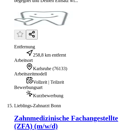
begegnet und Deinen Einsatz wi...
Entfernung
258,8 km entfernt
Arbeitsort
Karlsruhe
(
76133
)
Arbeitszeitmodell
Vollzeit | Teilzeit
Bewerbungsart
Kurzbewerbung
Lieblings-Zahnarzt Bonn
Zahnmedizinische Fachangestellte
(ZFA) (m/w/d)