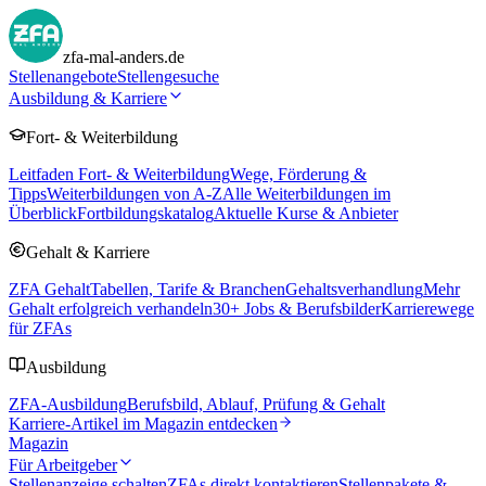
zfa-mal-anders.de
Stellenangebote
Stellengesuche
Ausbildung & Karriere
Fort- & Weiterbildung
Leitfaden Fort- & Weiterbildung
Wege, Förderung &
Tipps
Weiterbildungen von A-Z
Alle Weiterbildungen im
Überblick
Fortbildungskatalog
Aktuelle Kurse & Anbieter
Gehalt & Karriere
ZFA Gehalt
Tabellen, Tarife & Branchen
Gehaltsverhandlung
Mehr
Gehalt erfolgreich verhandeln
30
+ Jobs & Berufsbilder
Karrierewege
für ZFAs
Ausbildung
ZFA-Ausbildung
Berufsbild, Ablauf, Prüfung & Gehalt
Karriere-Artikel im Magazin entdecken
Magazin
Für Arbeitgeber
Stellenanzeige schalten
ZFAs direkt kontaktieren
Stellenpakete &