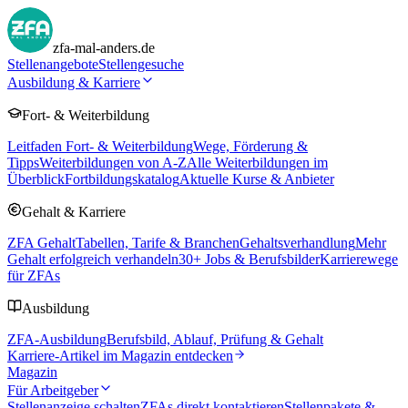
zfa-mal-anders.de
Stellenangebote
Stellengesuche
Ausbildung & Karriere
Fort- & Weiterbildung
Leitfaden Fort- & Weiterbildung
Wege, Förderung &
Tipps
Weiterbildungen von A-Z
Alle Weiterbildungen im
Überblick
Fortbildungskatalog
Aktuelle Kurse & Anbieter
Gehalt & Karriere
ZFA Gehalt
Tabellen, Tarife & Branchen
Gehaltsverhandlung
Mehr
Gehalt erfolgreich verhandeln
30
+ Jobs & Berufsbilder
Karrierewege
für ZFAs
Ausbildung
ZFA-Ausbildung
Berufsbild, Ablauf, Prüfung & Gehalt
Karriere-Artikel im Magazin entdecken
Magazin
Für Arbeitgeber
Stellenanzeige schalten
ZFAs direkt kontaktieren
Stellenpakete &