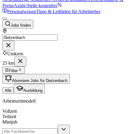
Preise
Azubi-Stelle kostenfrei
Personalwissen
Tipps & Leitfäden für Arbeitgeber
Jobs finden
Umkreis
25 km
Filter
Abonniere Jobs für Dietzenbach
Alle
Ausbildung
Arbeitszeitmodell
Vollzeit
Teilzeit
Minijob