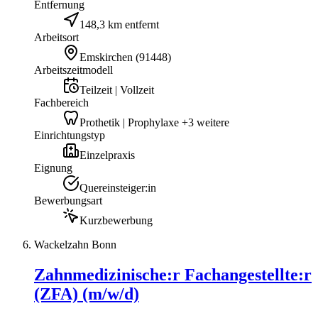
Entfernung
148,3 km entfernt
Arbeitsort
Emskirchen
(
91448
)
Arbeitszeitmodell
Teilzeit | Vollzeit
Fachbereich
Prothetik | Prophylaxe +3 weitere
Einrichtungstyp
Einzelpraxis
Eignung
Quereinsteiger:in
Bewerbungsart
Kurzbewerbung
Wackelzahn Bonn
Zahnmedizinische:r Fachangestellte:r
(ZFA) (m/w/d)