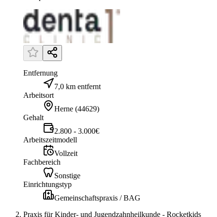
Entfernung
7,0 km entfernt
Arbeitsort
Herne
(
44629
)
Gehalt
2.800 - 3.000€
Arbeitszeitmodell
Vollzeit
Fachbereich
Sonstige
Einrichtungstyp
Gemeinschaftspraxis / BAG
Praxis für Kinder- und Jugendzahnheilkunde - Rocketkids