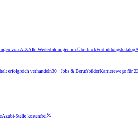
ungen von A-Z
Alle Weiterbildungen im Überblick
Fortbildungskatalog
A
alt erfolgreich verhandeln
30
+ Jobs & Berufsbilder
Karrierewege für 
e
Azubi-Stelle kostenfrei