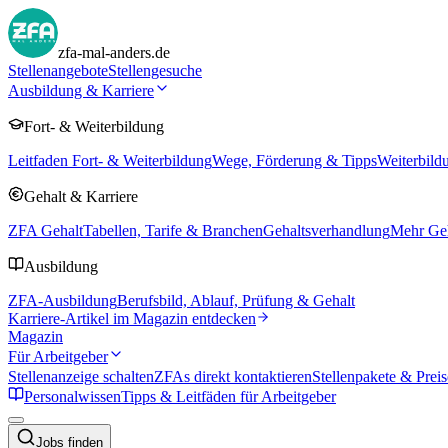
zfa-mal-anders.de
Stellenangebote
Stellengesuche
Ausbildung & Karriere
Fort- & Weiterbildung
Leitfaden Fort- & Weiterbildung
Wege, Förderung & Tipps
Weiterbild
Gehalt & Karriere
ZFA Gehalt
Tabellen, Tarife & Branchen
Gehaltsverhandlung
Mehr Geh
Ausbildung
ZFA-Ausbildung
Berufsbild, Ablauf, Prüfung & Gehalt
Karriere-Artikel im Magazin entdecken
Magazin
Für Arbeitgeber
Stellenanzeige schalten
ZFAs direkt kontaktieren
Stellenpakete & Preis
Personalwissen
Tipps & Leitfäden für Arbeitgeber
Jobs finden