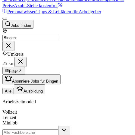
Preise
Azubi-Stelle kostenfrei
Personalwissen
Tipps & Leitfäden für Arbeitgeber
Jobs finden
Umkreis
25 km
Filter
Abonniere Jobs für Bingen
Alle
Ausbildung
Arbeitszeitmodell
Vollzeit
Teilzeit
Minijob