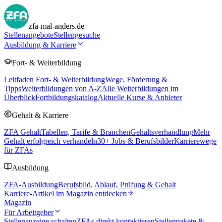
zfa-mal-anders.de
Stellenangebote
Stellengesuche
Ausbildung & Karriere
Fort- & Weiterbildung
Leitfaden Fort- & Weiterbildung
Wege, Förderung &
Tipps
Weiterbildungen von A-Z
Alle Weiterbildungen im
Überblick
Fortbildungskatalog
Aktuelle Kurse & Anbieter
Gehalt & Karriere
ZFA Gehalt
Tabellen, Tarife & Branchen
Gehaltsverhandlung
Mehr
Gehalt erfolgreich verhandeln
30
+ Jobs & Berufsbilder
Karrierewege
für ZFAs
Ausbildung
ZFA-Ausbildung
Berufsbild, Ablauf, Prüfung & Gehalt
Karriere-Artikel im Magazin entdecken
Magazin
Für Arbeitgeber
Stellenanzeige schalten
ZFAs direkt kontaktieren
Stellenpakete &