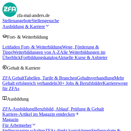
zfa-mal-anders.de
Stellenangebote
Stellengesuche
Ausbildung & Karriere
Fort- & Weiterbildung
Leitfaden Fort- & Weiterbildung
Wege, Förderung &
Tipps
Weiterbildungen von A-Z
Alle Weiterbildungen im
Überblick
Fortbildungskatalog
Aktuelle Kurse & Anbieter
Gehalt & Karriere
ZFA Gehalt
Tabellen, Tarife & Branchen
Gehaltsverhandlung
Mehr
Gehalt erfolgreich verhandeln
30
+ Jobs & Berufsbilder
Karrierewege
für ZFAs
Ausbildung
ZFA-Ausbildung
Berufsbild, Ablauf, Prüfung & Gehalt
Karriere-Artikel im Magazin entdecken
Magazin
Für Arbeitgeber
Stellenanzeige schalten
ZFAs direkt kontaktieren
Stellenpakete &