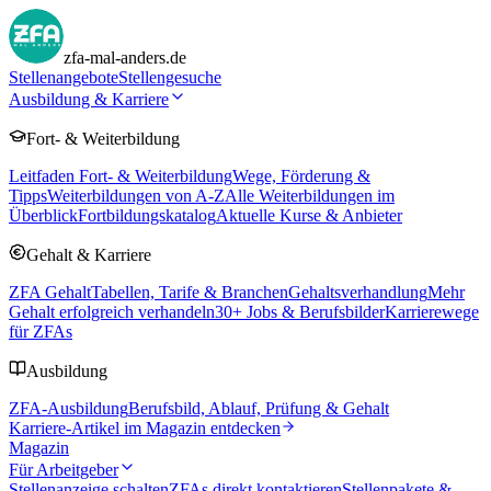
zfa-mal-anders.de
Stellenangebote
Stellengesuche
Ausbildung & Karriere
Fort- & Weiterbildung
Leitfaden Fort- & Weiterbildung
Wege, Förderung &
Tipps
Weiterbildungen von A-Z
Alle Weiterbildungen im
Überblick
Fortbildungskatalog
Aktuelle Kurse & Anbieter
Gehalt & Karriere
ZFA Gehalt
Tabellen, Tarife & Branchen
Gehaltsverhandlung
Mehr
Gehalt erfolgreich verhandeln
30
+ Jobs & Berufsbilder
Karrierewege
für ZFAs
Ausbildung
ZFA-Ausbildung
Berufsbild, Ablauf, Prüfung & Gehalt
Karriere-Artikel im Magazin entdecken
Magazin
Für Arbeitgeber
Stellenanzeige schalten
ZFAs direkt kontaktieren
Stellenpakete &