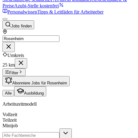
Preise
Azubi-Stelle kostenfrei
Personalwissen
Tipps & Leitfäden für Arbeitgeber
Jobs finden
Umkreis
25 km
Filter
Abonniere Jobs für Rosenheim
Alle
Ausbildung
Arbeitszeitmodell
Vollzeit
Teilzeit
Minijob