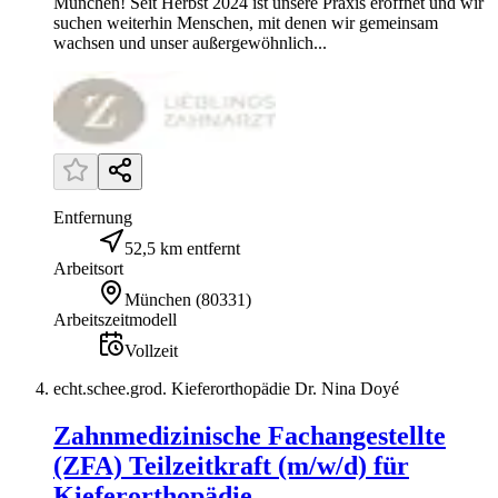
München! Seit Herbst 2024 ist unsere Praxis eröffnet und wir
suchen weiterhin Menschen, mit denen wir gemeinsam
wachsen und unser außergewöhnlich...
Entfernung
52,5 km entfernt
Arbeitsort
München
(
80331
)
Arbeitszeitmodell
Vollzeit
echt.schee.grod. Kieferorthopädie Dr. Nina Doyé
Zahnmedizinische Fachangestellte
(ZFA) Teilzeitkraft (m/w/d) für
Kieferorthopädie