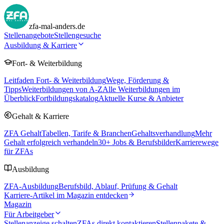
zfa-mal-anders.de
Stellenangebote
Stellengesuche
Ausbildung & Karriere
Fort- & Weiterbildung
Leitfaden Fort- & Weiterbildung
Wege, Förderung &
Tipps
Weiterbildungen von A-Z
Alle Weiterbildungen im
Überblick
Fortbildungskatalog
Aktuelle Kurse & Anbieter
Gehalt & Karriere
ZFA Gehalt
Tabellen, Tarife & Branchen
Gehaltsverhandlung
Mehr
Gehalt erfolgreich verhandeln
30
+ Jobs & Berufsbilder
Karrierewege
für ZFAs
Ausbildung
ZFA-Ausbildung
Berufsbild, Ablauf, Prüfung & Gehalt
Karriere-Artikel im Magazin entdecken
Magazin
Für Arbeitgeber
Stellenanzeige schalten
ZFAs direkt kontaktieren
Stellenpakete &