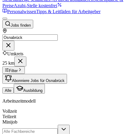
Preise
Azubi-Stelle kostenfrei
Personalwissen
Tipps & Leitfäden für Arbeitgeber
Jobs finden
Umkreis
25 km
Filter
Abonniere Jobs für Osnabrück
Alle
Ausbildung
Arbeitszeitmodell
Vollzeit
Teilzeit
Minijob