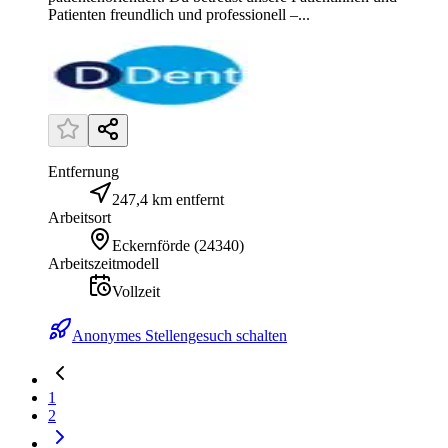
Patienten freundlich und professionell –...
Entfernung
247,4 km entfernt
Arbeitsort
Eckernförde
(
24340
)
Arbeitszeitmodell
Vollzeit
Anonymes Stellengesuch schalten
1
2