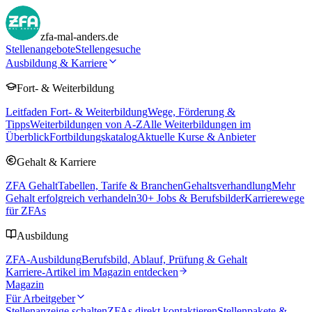
zfa-mal-anders.de
Stellenangebote
Stellengesuche
Ausbildung & Karriere
Fort- & Weiterbildung
Leitfaden Fort- & Weiterbildung
Wege, Förderung &
Tipps
Weiterbildungen von A-Z
Alle Weiterbildungen im
Überblick
Fortbildungskatalog
Aktuelle Kurse & Anbieter
Gehalt & Karriere
ZFA Gehalt
Tabellen, Tarife & Branchen
Gehaltsverhandlung
Mehr
Gehalt erfolgreich verhandeln
30
+ Jobs & Berufsbilder
Karrierewege
für ZFAs
Ausbildung
ZFA-Ausbildung
Berufsbild, Ablauf, Prüfung & Gehalt
Karriere-Artikel im Magazin entdecken
Magazin
Für Arbeitgeber
Stellenanzeige schalten
ZFAs direkt kontaktieren
Stellenpakete &