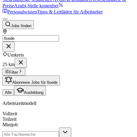
Preise
Azubi-Stelle kostenfrei
Personalwissen
Tipps & Leitfäden für Arbeitgeber
Jobs finden
Umkreis
25 km
Filter
Abonniere Jobs für Ilsede
Alle
Ausbildung
Arbeitszeitmodell
Vollzeit
Teilzeit
Minijob